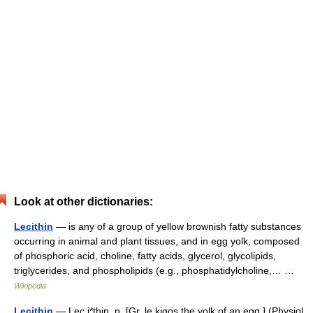
Look at other dictionaries:
Lecithin
— is any of a group of yellow brownish fatty substances
occurring in animal and plant tissues, and in egg yolk, composed
of phosphoric acid, choline, fatty acids, glycerol, glycolipids,
triglycerides, and phospholipids (e.g., phosphatidylcholine,… …
Wikipedia
Lecithin
— Lec i*thin, n. [Gr. le kiqos the yolk of an egg.] (Physiol.