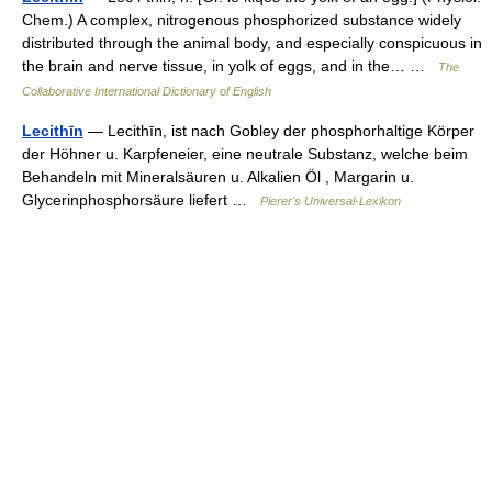
Chem.) A complex, nitrogenous phosphorized substance widely
distributed through the animal body, and especially conspicuous in
the brain and nerve tissue, in yolk of eggs, and in the… …
The
Collaborative International Dictionary of English
Lecithīn
— Lecithīn, ist nach Gobley der phosphorhaltige Körper
der Höhner u. Karpfeneier, eine neutrale Substanz, welche beim
Behandeln mit Mineralsäuren u. Alkalien Öl , Margarin u.
Glycerinphosphorsäure liefert …
Pierer's Universal-Lexikon