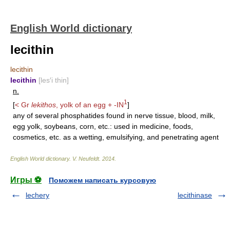
English World dictionary
lecithin
lecithin
lecithin
[les′i thin]
n.
1
[
< Gr
lekithos
, yolk of an egg +
-IN
]
any of several phosphatides found in nerve tissue, blood, milk,
egg yolk, soybeans, corn, etc.: used in medicine, foods,
cosmetics, etc. as a wetting, emulsifying, and penetrating agent
English World dictionary
.
V. Neufeldt
.
2014
.
Игры ⚽
Поможем написать курсовую
lechery
lecithinase