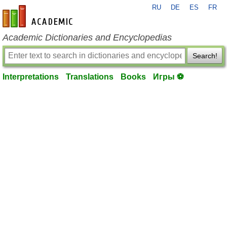
RU
DE
ES
FR
en-academic.com
Academic Dictionaries and Encyclopedias
Search!
Interpretations
Translations
Books
Игры ⚽