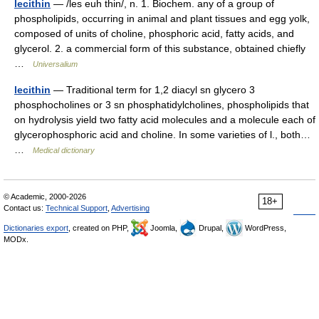
lecithin
— /les euh thin/, n. 1. Biochem. any of a group of
phospholipids, occurring in animal and plant tissues and egg yolk,
composed of units of choline, phosphoric acid, fatty acids, and
glycerol. 2. a commercial form of this substance, obtained chiefly
…
Universalium
lecithin
— Traditional term for 1,2 diacyl sn glycero 3
phosphocholines or 3 sn phosphatidylcholines, phospholipids that
on hydrolysis yield two fatty acid molecules and a molecule each of
glycerophosphoric acid and choline. In some varieties of l., both…
…
Medical dictionary
© Academic, 2000-2026
18+
Contact us:
Technical Support
,
Advertising
Dictionaries export
, created on PHP,
Joomla,
Drupal,
WordPress,
MODx.