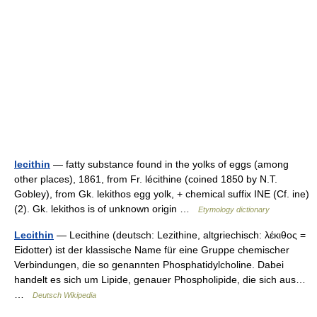
lecithin
— fatty substance found in the yolks of eggs (among
other places), 1861, from Fr. lécithine (coined 1850 by N.T.
Gobley), from Gk. lekithos egg yolk, + chemical suffix INE (Cf. ine)
(2). Gk. lekithos is of unknown origin …
Etymology dictionary
Lecithin
— Lecithine (deutsch: Lezithine, altgriechisch: λέκιθος =
Eidotter) ist der klassische Name für eine Gruppe chemischer
Verbindungen, die so genannten Phosphatidylcholine. Dabei
handelt es sich um Lipide, genauer Phospholipide, die sich aus…
…
Deutsch Wikipedia